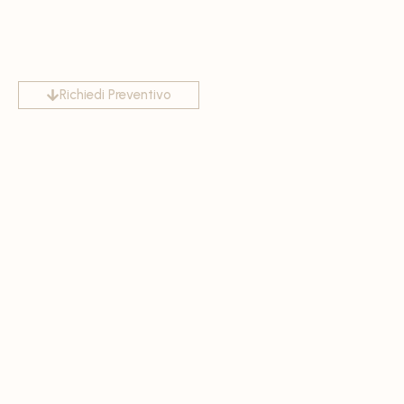
Richiedi Preventivo