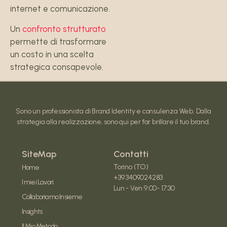
internet e comunicazione.
Un
confronto strutturato
permette di trasformare
un costo in una scelta
strategica consapevole.
Sono un professionista di Brand Identity e consulenza Web. Dalla
strategia alla realizzazione, sono qui per far brillare il tuo brand.
SiteMap
Contatti
Torino (TO)
Home
+39 3409024283
I miei Lavori
Lun - Ven 9:00- 17:30
Collaboriamo Insieme
Insights
Il Mio Metodo