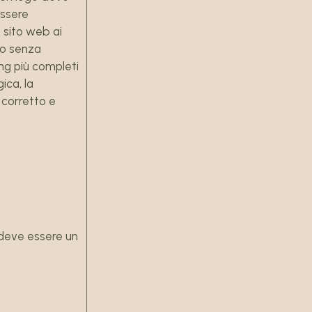
essere
l sito web ai
po senza
ng più completi
ica, la
o corretto e
 deve essere un