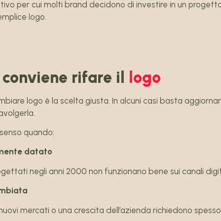
tivo per cui molti brand decidono di investire in un progett
semplice logo.
conviene rifare il
logo
are logo è la scelta giusta. In alcuni casi basta aggiornare
avolgerla.
a senso quando:
vamente datato
gettati negli anni 2000 non funzionano bene sui canali digita
ambiata
 nuovi mercati o una crescita dell’azienda richiedono spesso