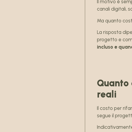
Il motivo è sem
canali digitali,
Ma quanto costa
La risposta dipe
progetto e comp
incluso e quand
Quanto c
reali
Il costo per rif
segue il progett
Indicativamente