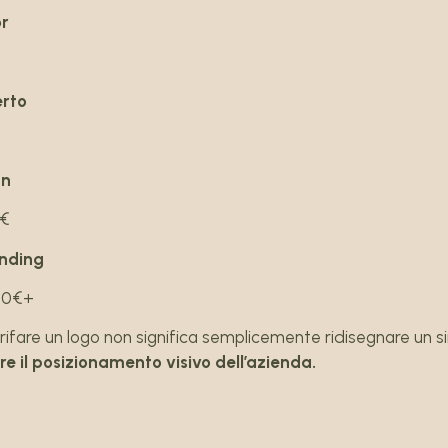
or
erto
gn
0€
anding
00€+
ifare un logo non significa semplicemente ridisegnare un 
re il posizionamento visivo dell’azienda.