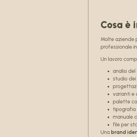
Cosa è i
Molte aziende pe
professionale in
Un lavoro comp
analisi de
studio de
progettaz
varianti e 
palette co
tipografia
manuale di
file per s
Una
brand iden