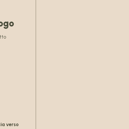
logo
tto
cia verso