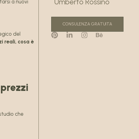
Umberto Rossino
arsi a nuovi
CONSULENZA GRATUITA
tegico del
zi reali, cosa è
 prezzi
 studio che