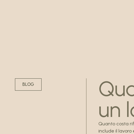
Qua
BLOG
un 
Quanto costa rif
include il lavor