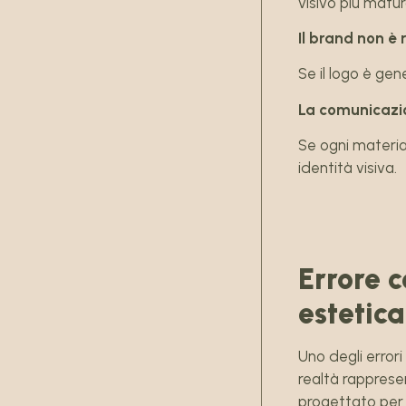
visivo più matur
Il brand non è 
Se il logo è gen
La comunicazi
Se ogni materia
identità visiva.
Errore c
estetica
Uno degli errori
realtà rapprese
progettato per 