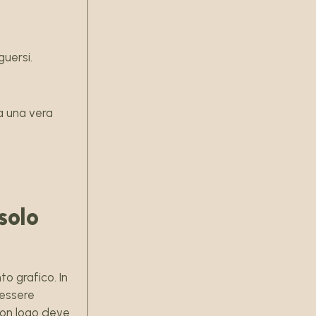
guersi.
a una vera
solo
o grafico. In
 essere
uon logo deve