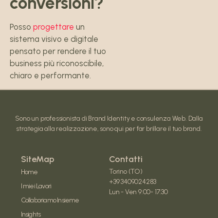
conversioni?
Posso
progettare
un
sistema visivo e digitale
pensato per rendere il tuo
business più riconoscibile,
chiaro e performante.
Sono un professionista di Brand Identity e consulenza Web. Dalla
strategia alla realizzazione, sono qui per far brillare il tuo brand.
SiteMap
Contatti
Torino (TO)
Home
+39 3409024283
I miei Lavori
Lun - Ven 9:00- 17:30
Collaboriamo Insieme
Insights