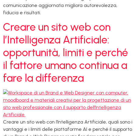
comunicazione aggiornata migliora autorevolezza,
fiducia e risultati.
Creare un sito web con
l’Intelligenza Artificiale:
opportunità, limiti e perché
il fattore umano continua a
fare la differenza
Creare un sito web con l’Intelligenza Artificiale, quali sono i
vantaggi e i limiti delle piattaforme AI e perché il supporto