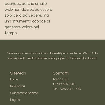
business, perché un sito
web non dovrebbe essere
solo bello da vedere, ma
uno strumento capace di
generare valore nel
tempo.
Sono un professionista di Brand Identity e consulenza Web. Dalla
strategia alla realizzazione, sono qui per far brillare il tuo brand.
SiteMap
Contatti
Torino (TO)
Home
+39 3409024283
I miei Lavori
Lun - Ven 9:00- 17:30
Collaboriamo Insieme
Insights